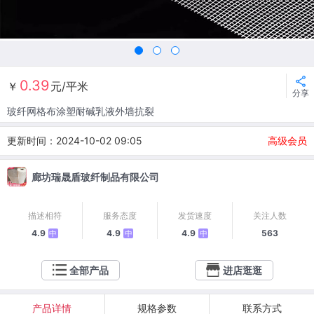
0.39
￥
元/平米
分享
玻纤网格布涂塑耐碱乳液外墙抗裂
更新时间：2024-10-02 09:05
高级会员
廊坊瑞晟盾玻纤制品有限公司
描述相符
服务态度
发货速度
关注人数
4.9
4.9
4.9
563
中
中
中
全部产品
进店逛逛
产品详情
规格参数
联系方式