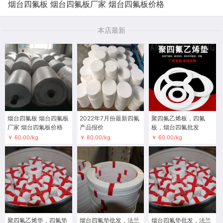
烟台四氟板 烟台四氟板厂家 烟台四氟板价格
本店最新
烟台四氟板 烟台四氟板
2022年7月份最新四氟
聚四氟乙烯板，四氟
厂家 烟台四氟板价格
产品报价
板，烟台四氟批发
￥ 60.00/kg
￥ 80.00/kg
￥ 60.00/kg
聚四氟乙烯垫，四氟垫
烟台四氟垫批发，法兰
烟台四氟垫批发，法兰