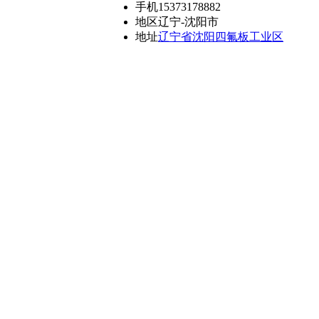
手机
15373178882
地区
辽宁-沈阳市
地址
辽宁省沈阳四氟板工业区