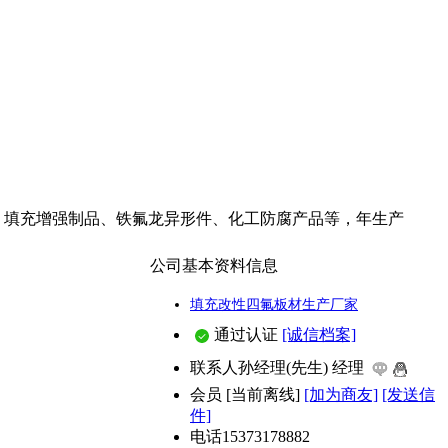
片、填充增强制品、铁氟龙异形件、化工防腐产品等，年生产
公司基本资料信息
填充改性四氟板材生产厂家
通过认证
[诚信档案]
联系人
孙经理(先生) 经理
会员
[
当前离线
]
[加为商友]
[发送信
件]
电话
15373178882