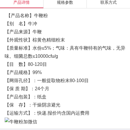
产品详情
规格参数
联系方式
【产品名称】牛鞭粉
【别 名】牛冲
【产品来源】牛鞭
【外观性状】棕黄色精细粉末
【质量标准】水份≤5%；气味：具有牛鞭特有的气味，无异
味。细菌总数≤10000cfu/g
【目 数】80-120目
【产品规格】99%
【网筛孔径】：一般提取物粉末80-100目
【保 质 期】：24个月
【产品包装】：纸盒
【保 存】：干燥阴凉避光
【运输方式】：快递.报价均含国内运费用