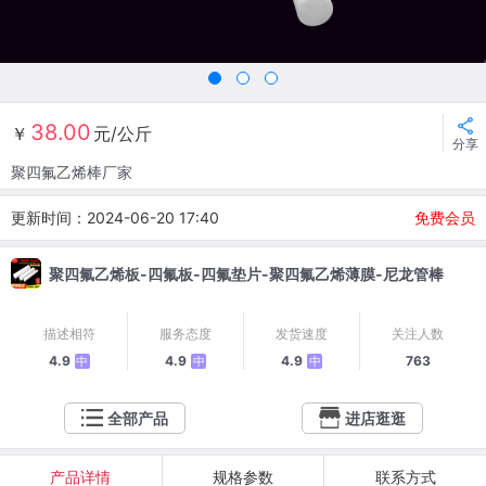
38.00
￥
元/公斤
分享
聚四氟乙烯棒厂家
更新时间：2024-06-20 17:40
免费会员
聚四氟乙烯板-四氟板-四氟垫片-聚四氟乙烯薄膜-尼龙管棒
描述相符
服务态度
发货速度
关注人数
4.9
4.9
4.9
763
中
中
中
全部产品
进店逛逛
产品详情
规格参数
联系方式