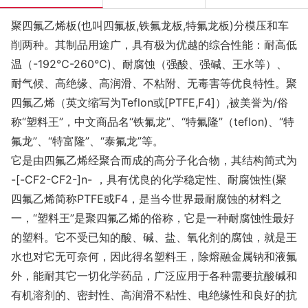
聚四氟乙烯板(也叫四氟板,铁氟龙板,特氟龙板)分模压和车
削两种。其制品用途广，具有极为优越的综合性能：耐高低
温（-192℃-260℃)、耐腐蚀（强酸、强碱、王水等）、
耐气候、高绝缘、高润滑、不粘附、无毒害等优良特性。聚
四氟乙烯（英文缩写为Teflon或[PTFE,F4]）,被美誉为/俗
称“塑料王”，中文商品名“铁氟龙”、“特氟隆”（teflon)、“特
氟龙”、“特富隆”、“泰氟龙”等。
它是由四氟乙烯经聚合而成的高分子化合物，其结构简式为
-[-CF2-CF2-]n- ，具有优良的化学稳定性、耐腐蚀性(聚
四氟乙烯简称PTFE或F4，是当今世界最耐腐蚀的材料之
一，“塑料王”是聚四氟乙烯的俗称，它是一种耐腐蚀性最好
的塑料。它不受已知的酸、碱、盐、氧化剂的腐蚀，就是王
水也对它无可奈何，因此得名塑料王，除熔融金属钠和液氟
外，能耐其它一切化学药品，广泛应用于各种需要抗酸碱和
有机溶剂的、密封性、高润滑不粘性、电绝缘性和良好的抗