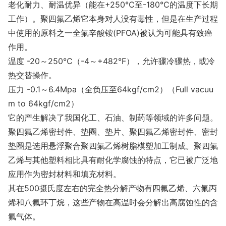
老化耐力、耐温优异（能在+250℃至-180℃的温度下长期
工作）。聚四氟乙烯它本身对人没有毒性，但是在生产过程
中使用的原料之一全氟辛酸铵(PFOA)被认为可能具有致癌
作用。
温度 -20～250℃（-4～+482°F），允许骤冷骤热，或冷
热交替操作。
压力 -0.1～6.4Mpa（全负压至64kgf/cm2）（Full vacuu
m to 64kgf/cm2）
它的产生解决了我国化工、石油、制药等领域的许多问题。
聚四氟乙烯密封件、垫圈、垫片、聚四氟乙烯密封件、密封
垫圈是选用悬浮聚合聚四氟乙烯树脂模塑加工制成。聚四氟
乙烯与其他塑料相比具有耐化学腐蚀的特点，它已被广泛地
应用作为密封材料和填充材料。
其在500摄氏度左右的完全热分解产物有四氟乙烯、六氟丙
烯和八氟环丁烷，这些产物在高温时会分解出高腐蚀性的含
氟气体。