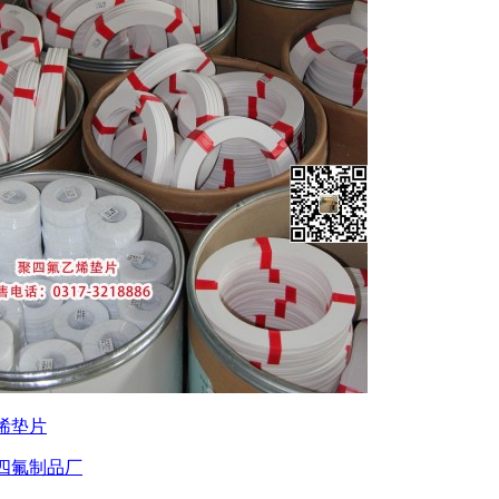
烯垫片
四氟制品厂