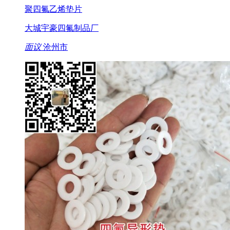
聚四氟乙烯垫片
大城宇豪四氟制品厂
面议
沧州市