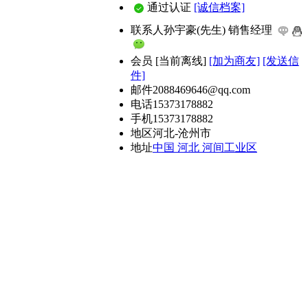
通过认证
[诚信档案]
联系人
孙宇豪(先生) 销售经理
会员
[
当前离线
]
[加为商友]
[发送信
件]
邮件
2088469646@qq.com
电话
15373178882
手机
15373178882
地区
河北-沧州市
地址
中国 河北 河间工业区