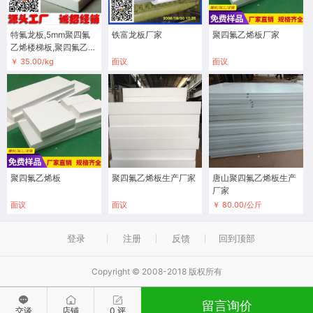
特氟龙板,5mm聚四氟
铁富龙板厂家
聚四氟乙烯板厂家
乙烯楼梯板,聚四氟乙烯
板报价
￥ 35.00/kg
面议
面议
聚四氟乙烯板
聚四氟乙烯板生产厂家
唐山聚四氟乙烯板生产
厂家
面议
面议
￥ 80.00/公斤
登录
注册
反馈
回到顶部
Copyright © 2008-2018 版权所有
留言询价
交谈
店铺
0 评