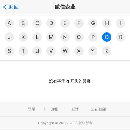
返回
诚信企业
A
B
C
D
E
F
G
H
I
J
K
L
M
N
O
P
Q
R
S
T
U
V
W
X
Y
Z
没有字母
q
开头的类目
登录
注册
反馈
回到顶部
Copyright © 2008-2018 版权所有