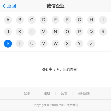
返回
诚信企业
A
B
C
D
E
F
G
H
I
J
K
L
M
N
O
P
Q
R
S
T
U
V
W
X
Y
Z
没有字母
s
开头的类目
登录
注册
反馈
回到顶部
Copyright © 2008-2018 版权所有