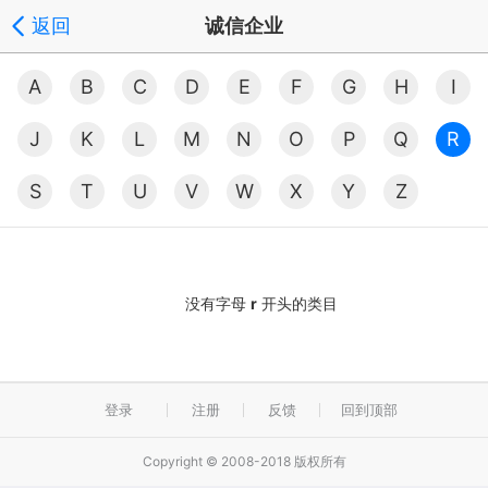
返回
诚信企业
A
B
C
D
E
F
G
H
I
J
K
L
M
N
O
P
Q
R
S
T
U
V
W
X
Y
Z
没有字母
r
开头的类目
登录
注册
反馈
回到顶部
Copyright © 2008-2018 版权所有