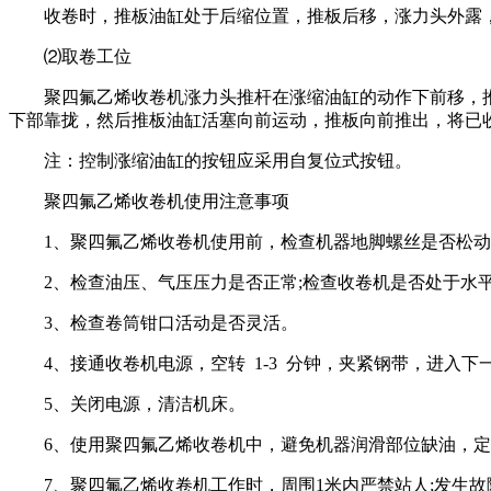
收卷时，推板油缸处于后缩位置，推板后移，涨力头外露，
⑵取卷工位
聚四氟乙烯收卷机涨力头推杆在涨缩油缸的动作下前移，推
下部靠拢，然后推板油缸活塞向前运动，推板向前推出，将已
注：控制涨缩油缸的按钮应采用自复位式按钮。
聚四氟乙烯收卷机使用注意事项
1、聚四氟乙烯收卷机使用前，检查机器地脚螺丝是否松动，
2、检查油压、气压压力是否正常;检查收卷机是否处于水平
3、检查卷筒钳口活动是否灵活。
4、接通收卷机电源，空转 1-3 分钟，夹紧钢带，进入下一
5、关闭电源，清洁机床。
6、使用聚四氟乙烯收卷机中，避免机器润滑部位缺油，定期
7、聚四氟乙烯收卷机工作时，周围1米内严禁站人;发生故