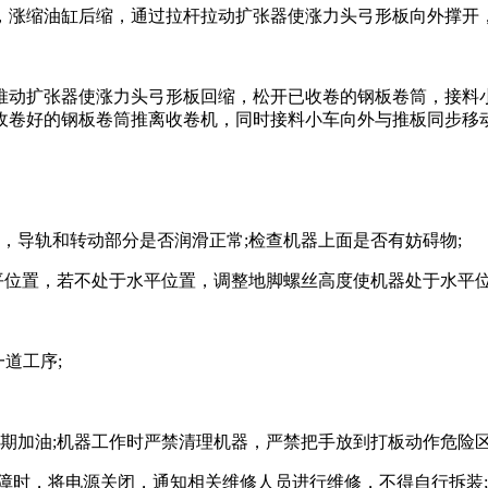
涨缩油缸后缩，通过拉杆拉动扩张器使涨力头弓形板向外撑开，
动扩张器使涨力头弓形板回缩，松开已收卷的钢板卷筒，接料小
收卷好的钢板卷筒推离收卷机，同时接料小车向外与推板同步移
导轨和转动部分是否润滑正常;检查机器上面是否有妨碍物;
位置，若不处于水平位置，调整地脚螺丝高度使机器处于水平位
道工序;
加油;机器工作时严禁清理机器，严禁把手放到打板动作危险
障时，将电源关闭，通知相关维修人员进行维修，不得自行拆装;