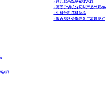
• 微孔膜高温烘箱哪家好
• 薄膜分切机分切时产品外观
• 生料带毛坯机价格
• 混合塑料分选设备厂家哪家好
品
塑制品