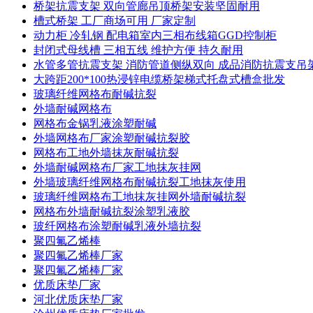
桥架抗震支架 双向管廊吊顶桥架安装坚固耐用
槽式桥架 工厂商场可用 厂家定制
动力柜 冷轧钢 配电箱室内三相布线箱GGD控制柜
封闭式母线槽 三相五线 维护方便 持久耐用
水管多管抗震支架 消防管道侧纵双向 成品消防抗震支吊
大跨距200*100热浸锌电缆桥架梯式托盘式槽盒批发
玻璃纤维网格布耐碱抗裂
外墙耐碱网格布
网格布金锅乳液涂塑耐碱
外墙网格布厂家涂塑耐碱抗裂胶
网格布工地外墙抹灰耐碱抗裂
外墙耐碱网格布厂家工地抹灰挂网
外墙玻璃纤维网格布耐碱抗裂工地抹灰使用
玻璃纤维网格布工地抹灰挂网外墙耐碱抗裂
网格布外墙耐碱抗裂涂塑乳液胶
玻纤网格布涂塑耐碱乳液外墙抗裂
聚四氟乙烯棒
聚四氟乙烯棒厂家
聚四氟乙烯棒厂家
优质床垫厂家
河北优质床垫厂家