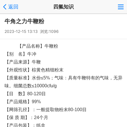
返回
四氟知识
牛角之力牛鞭粉
2023-12-15 13:13 浏览:1096
【产品名称】牛鞭粉
【别 名】牛冲
【产品来源】牛鞭
【外观性状】棕黄色精细粉末
【质量标准】水份≤5%；气味：具有牛鞭特有的气味，无异
味。细菌总数≤10000cfu/g
【目 数】80-120目
【产品规格】99%
【网筛孔径】：一般提取物粉末80-100目
【保 质 期】：24个月
【产品包装】：纸盒