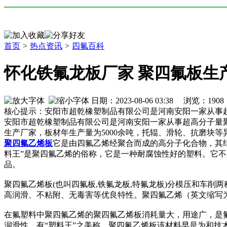
首页
>
热点资讯
>
四氟百科
怀化铁氟龙板厂家 聚四氟板生
日期：2023-08-06 03:38 浏览：
1908
核心提示：安阳市超乾橡塑制品有限公司是河南安阳一家从事超
安阳市超乾橡塑制品有限公司是河南安阳一家从事超高分子量聚
生产厂家，板材年生产量为5000余吨，托辊、滑轮、抗磨块等异
聚四氟乙烯板
它是由四氟乙烯经聚合而成的高分子化合物，其结构简式
料王”是聚四氟乙烯的俗称，它是一种耐腐蚀性好的塑料。它
品。
聚四氟乙烯板(也叫四氟板,铁氟龙板,特氟龙板)分模压和车削两
高润滑、不粘附、无毒害等优良特性。聚四氟乙烯（英文缩写为Teflo
在氟塑料中聚四氟乙烯的聚四氟乙烯板消耗量大，用途广，是
润滑性，有“塑料王”之美称。聚四氟乙烯板该材料早是为和技