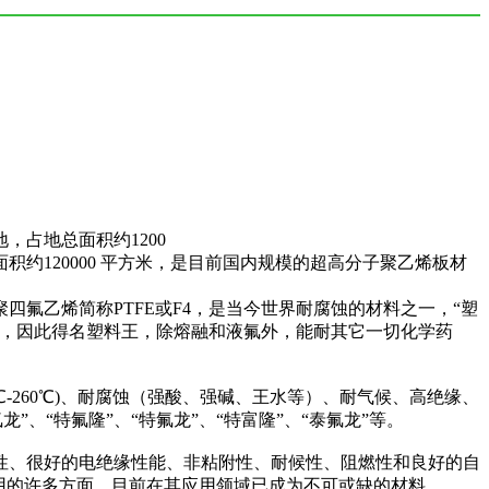
占地总面积约1200
120000 平方米，是目前国内规模的超高分子聚乙烯板材
性(聚四氟乙烯简称PTFE或F4，是当今世界耐腐蚀的材料之一，“塑
何，因此得名塑料王，除熔融和液氟外，能耐其它一切化学药
℃-260℃)、耐腐蚀（强酸、强碱、王水等）、耐气候、高绝缘、
龙”、“特氟隆”、“特氟龙”、“特富隆”、“泰氟龙”等。
性、很好的电绝缘性能、非粘附性、耐候性、阻燃性和良好的自
民用的许多方面，目前在其应用领域已成为不可或缺的材料。