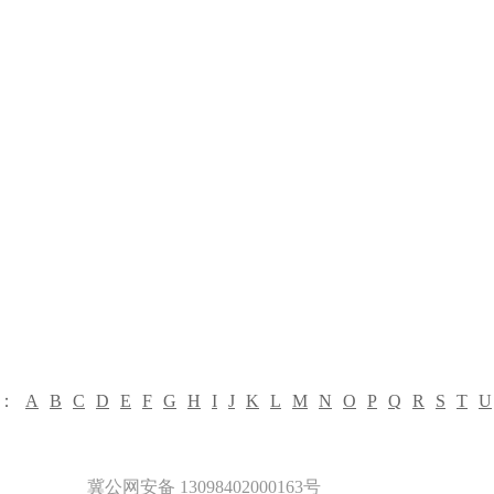
类：
A
B
C
D
E
F
G
H
I
J
K
L
M
N
O
P
Q
R
S
T
U
冀公网安备 13098402000163号