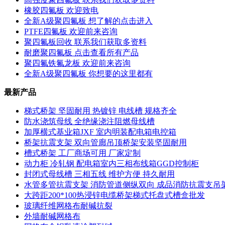
橡胶四氟板 欢迎致电
全新A级聚四氟板 想了解的点击进入
PTFE四氟板 欢迎前来咨询
聚四氟板回收 联系我们获取多资料
耐磨聚四氟板 点击查看所有产品
聚四氟铁氟龙板 欢迎前来咨询
全新A级聚四氟板 你想要的这里都有
最新产品
梯式桥架 坚固耐用 热镀锌 电线槽 规格齐全
防水浇筑母线 全绝缘浇注阻燃母线槽
加厚横式基业箱JXF 室内明装配电箱电控箱
桥架抗震支架 双向管廊吊顶桥架安装坚固耐用
槽式桥架 工厂商场可用 厂家定制
动力柜 冷轧钢 配电箱室内三相布线箱GGD控制柜
封闭式母线槽 三相五线 维护方便 持久耐用
水管多管抗震支架 消防管道侧纵双向 成品消防抗震支吊
大跨距200*100热浸锌电缆桥架梯式托盘式槽盒批发
玻璃纤维网格布耐碱抗裂
外墙耐碱网格布