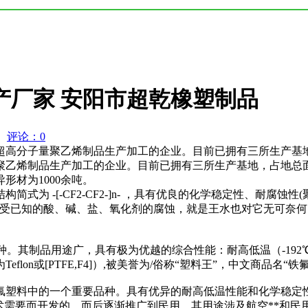
产厂家 安阳市超乾橡塑制品
评论：0
高分子量聚乙烯制品生产加工的企业。目前已拥有三所生产基地，
乙烯制品生产加工的企业。目前已拥有三所生产基地，占地总面积约
形材为1000余吨。
为 -[-CF2-CF2-]n- ，具有优良的化学稳定性、耐腐蚀
不受已知的酸、碱、盐、氧化剂的腐蚀，就是王水也对它无可奈
种。其制品用途广，具有极为优越的综合性能：耐高低温（-192
n或[PTFE,F4]）,被美誉为/俗称“塑料王”，中文商品名“铁氟
氟塑料中的一个重要品种。具有优异的耐高低温性能和化学稳定
术需要而开发的，而后逐渐推广到民用，其用途涉及航空**和