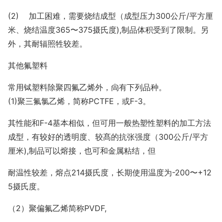
(2) 加工困难，需要烧结成型（成型压力300公斤/平方厘
米、烧结温度365〜375摄氏度),制品体积受到了限制。另
外，其耐辐照牲较差。
其他氟塑料
常用铽塑料除聚四氟乙烯外，尙有下列品种。
(1)聚三氟氯乙烯，简称PCTFE，或F-3。
其性能和F-4基本相似，但可用一般热塑性塑料的加工方法
成型，有较好的透明度、较髙的抗张强度（300公斤/平方
厘米),制品可以熔接，也可和金属粘结，但
耐温性较差，熔点214摄氏度，长期使用温度为-200〜+12
5摄氏度。
（2）聚偏氟乙烯简称PVDF,