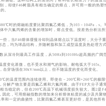
支和侧链。这种结构上的差别对于材料在长期应力下的温度
差别，却使
F46
树脂具有相当确定的熔点，并可用一般的热塑
目的。
0℃时的熔融粘度要比聚四氟乙烯低，为103－104Pa．s
中六氟丙烯的含量的增加时，熔点变低。按差热分析法所测得
些，当F46熔体缓慢冷却到晶体熔点以下温度时，大分子重
结构形态，均为球晶结构，并随树脂和加工成型温度及热处理方
深冷到最高工作温度，从50Hz到1010Hz超高频的广阔
温度变化甚微，也不受水和潮气的影响。耐电弧大于165s。
，击穿场强在30kV/mm以上，但不随温度的变化而变化
。
0℃的温度范围内连续使用。即使在－200℃和+260℃的
，分解产物主要是四氟乙烯和六氟丙烯。由于FEP大分子通
相当稳定的，但在200℃高温下机械强度损失较大。图2是
径的克数，因此，可用熔融指数的增加来分析熔体粘度的减少及共
伸长率和一定的曲挠性，比聚四氟乙烯甚至更好些，是其他所