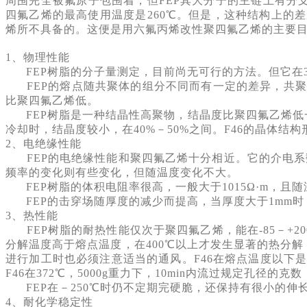
周围完全被氟原子包围着，但FEP其大分子的主链上有分
四氟乙烯的最高使用温度是260℃。但是，这种结构上的
烯所不具备的。这便是用六氟丙烯改性聚四氟乙烯的主要
1、物理性能
FEP
树脂的分子量测定，目前尚无可行的方法。但它在38
FEP
的熔点随共聚体的组分不同而有一定的差异，共聚体
比聚四氟乙烯低。
FEP
树脂是一种结晶性高聚物，结晶度比聚四氟乙烯低一
冷却时，结晶度较小，在40%－50%之间。F46的晶体
2、电绝缘性能
FEP的电绝缘性能和聚四氟乙烯十分相近。它的介电系数从
频率的变化则有些变化，但随温度变化不大。
FEP树脂的体积电阻率很高，一般大于1015Ω·m，且随
FEP的击穿场随厚度的减少而提高，当厚度大于1mm时
3、热性能
FEP树脂的耐热性能仅次于聚四氟乙烯，能在-85－+20
分解温度高于熔点温度，在400℃以上才发生显著的热分解
进行加工时也必须注意适当的通风。F46在熔点温度以下是
F46在372℃，5000g重力下，10min内流过规定孔
FEP
在－250℃时仍不定期完硬脆，还保持有很小的
4、耐化学稳定性