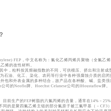
？
ylene propylene) FEP，中文名称为：氟化乙烯丙烯共聚物（全
氟乙烯的改性材料。
其中，粒料按其熔融指数的不同，可供模压、挤出和注射成
石油、化工、染化、农药等行业中各种强腐蚀介质的启闭
或外包和外表金属的多种结合，故产品在各种酸、碱、盐类强
in公司的Neoflo牌
、Hoechst Celanese公司的IHoustaflow牌。
。
目前生产的FEP树脂的六氟丙烯的含量，通常在14%－25
同的是聚四氟乙烯主链的部分氟原子被三氟甲基（－CF3）