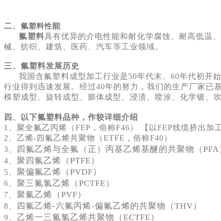
二、
能
氟塑料性
氟塑料
具有优异的介电性能和耐化学腐蚀、耐高低温
械、纺织、建筑、医药、汽车等工业领域。
三、氟塑料发展历史
我国含氟塑料成型加工行业是50年代末、60年代初开
行业得到迅速发展。经过40年的努力，我们的生产厂家已
模塑成型、旋转成型、膨体成型、浸渍、喷涂、化学镀、
四、以下氟塑料品种，作较详细介绍
1、聚全氟乙丙烯（FEP，俗称F46） 【以FEP线缆挤
2、乙烯-四氟乙烯共聚物（ETFE，俗称F40）
四氟乙烯与全氟（正）丙基乙烯基醚的共聚物（PFA
3、
聚四氟乙烯（PTFE）
4、
聚偏氟乙烯（PVDF）
5、
聚三氟氯乙烯（PCTFE）
6、
聚氟乙烯（PVF）
7、
四氟乙烯-六氟丙烯-偏氟乙烯的共聚物（THV）
8、
乙烯一三氟氯乙烯共聚物（ECTFE）
9、